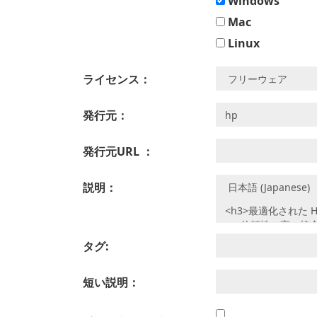
Windows
Mac
Linux
ライセンス：
発行元：
発行元URL ：
説明：
タグ:
短い説明：