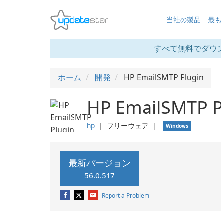
当社の製品
最
すべて無料でダウ
ホーム
開発
HP EmailSMTP Plugin
HP EmailSMTP P
hp
❘
フリーウェア
❘
Windows
最新バージョン
56.0.517
Report a Problem