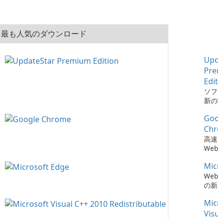
最も人気のダウンロード
Upd
Pr
Edi
ソフ
新の
とは、
Goo
Pre
でか
Ch
簡単
高速
た。
We
Mic
We
の新
Mic
Vis