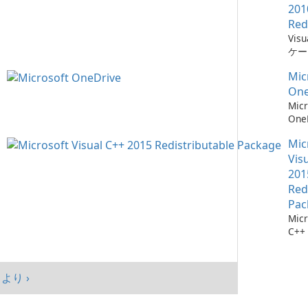
201
Red
Vis
ケー
に不
Mic
ーネ
One
Micr
One
イル
Mic
Vis
201
Red
Pac
Micr
C++
可能
シス
マン
より ›
まし