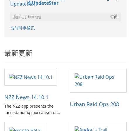
次UpdateStar
当前时事通讯
最新更新
NZZ News 14.10.1
Urban Raid Ops 208
The NZZ app presents the
long-standing journalism of
the NZZ, rooted in
independence, open debate,