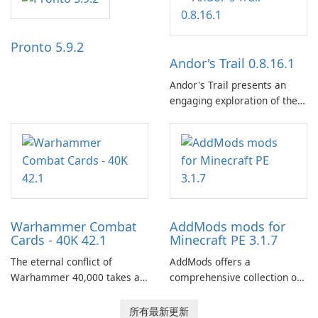
and a liberal outlook that
embraces diverse opinion.
Pronto 5.9.2
Andor's Trail 0.8.16.1
Andor's Trail presents an
engaging exploration of the
fantasy world of Dhayavar,
centered around the pursuit
of your brother, Andor,
through a quest-driven
narrative inspired by classic
role-playing games.
Warhammer Combat
AddMods mods for
Cards - 40K 42.1
Minecraft PE 3.1.7
The eternal conflict of
AddMods offers a
Warhammer 40,000 takes a
comprehensive collection of
new turn in Warhammer
add-ons for Minecraft PE,
Combat Cards - 40K, a card
allowing you to enhance your
所有最新更新