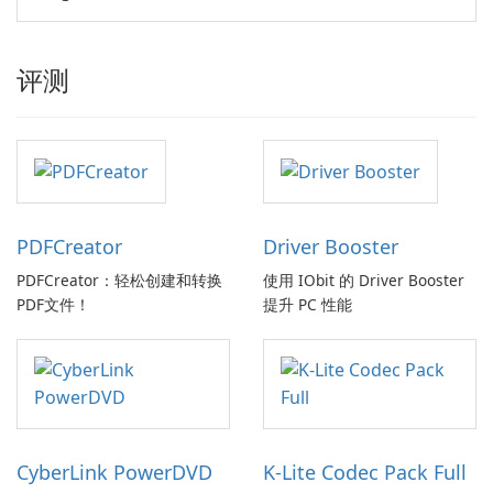
评测
PDFCreator
Driver Booster
PDFCreator：轻松创建和转换
使用 IObit 的 Driver Booster
PDF文件！
提升 PC 性能
CyberLink PowerDVD
K-Lite Codec Pack Full