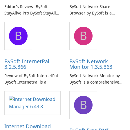
Editor's Review: BySoft
BySoft Network Share
StayAlive Pro BySoft StayAlive
Browser by BySoft is a
Pro is a reliable software
comprehensive software
application designed to
application that allows users
B
B
ensure the continuous and
to easily browse and manage
uninterrupted operation of
shared folders on their
your computer system.
network.
BySoft InternetPal
BySoft Network
3.2.5.366
Monitor 1.3.5.363
Review of BySoft InternetPal
BySoft Network Monitor by
BySoft InternetPal is a
BySoft is a comprehensive
comprehensive software
network monitoring software
application designed to
designed to help businesses
B
monitor your internet
effectively manage their
connection and provide real-
network infrastructure.
time insights into its
performance.
Internet Download