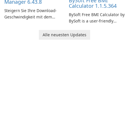
BySoft Free BMI
Manager 6.43.8
Calculator 1.1.5.364
Steigern Sie Ihre Download-
BySoft Free BMI Calculator by
Geschwindigkeit mit dem
BySoft is a user-friendly
Internet Download Manager!
software application
designed to help you
Alle neuesten Updates
calculate your Body Mass
Index quickly and accurately.