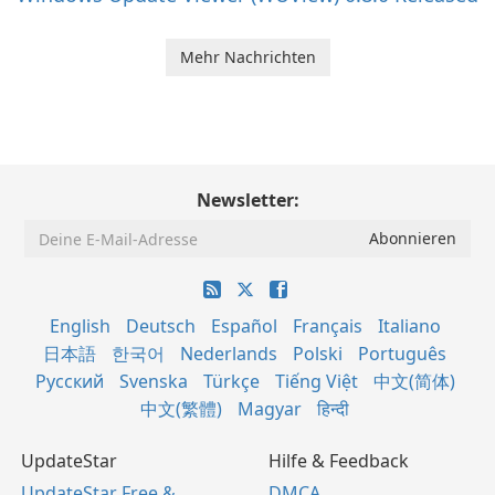
Mehr Nachrichten
Newsletter:
English
Deutsch
Español
Français
Italiano
日本語
한국어
Nederlands
Polski
Português
Русский
Svenska
Türkçe
Tiếng Việt
中文(简体)
中文(繁體)
Magyar
हिन्दी
UpdateStar
Hilfe & Feedback
UpdateStar Free &
DMCA