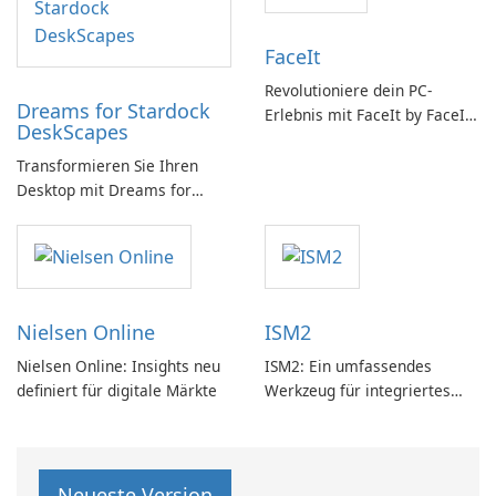
FaceIt
Revolutioniere dein PC-
Dreams for Stardock
Erlebnis mit FaceIt by FaceIt
DeskScapes
PC!
Transformieren Sie Ihren
Desktop mit Dreams for
DeskScapes
Nielsen Online
ISM2
Nielsen Online: Insights neu
ISM2: Ein umfassendes
definiert für digitale Märkte
Werkzeug für integriertes
Softwaremanagement
Neueste Version