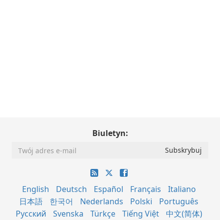
Biuletyn:
English
Deutsch
Español
Français
Italiano
日本語
한국어
Nederlands
Polski
Português
Русский
Svenska
Türkçe
Tiếng Việt
中文(简体)