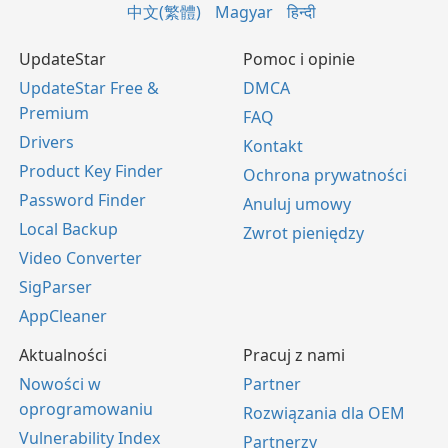
中文(繁體)
Magyar
हिन्दी
UpdateStar
Pomoc i opinie
UpdateStar Free &
DMCA
Premium
FAQ
Drivers
Kontakt
Product Key Finder
Ochrona prywatności
Password Finder
Anuluj umowy
Local Backup
Zwrot pieniędzy
Video Converter
SigParser
AppCleaner
Aktualności
Pracuj z nami
Nowości w
Partner
oprogramowaniu
Rozwiązania dla OEM
Vulnerability Index
Partnerzy